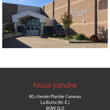
Nous joindre
80, chemin Placide Comeau
La Butte (N.-É.)
B0W 2L0