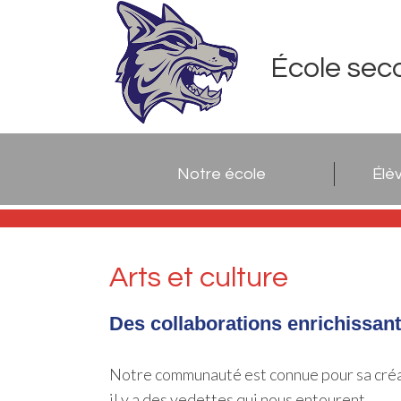
École sec
Notre école
Élè
Arts et culture
Des collaborations enrichissant
Notre communauté est connue pour sa créativ
il y a des vedettes qui nous entourent.