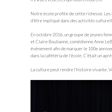
Notre école profite de cette richesse. Les 
d’être impliqué dans des activités culture
En octobre 2016, un groupe de jeunes femme
et Claire Boulianne, comédienne Anne LeB
évènement afin de marquer le 100e annivers
dans la cafétéria de l’école. C’était un apr
La culture peut rendre l’histoire vivante. 