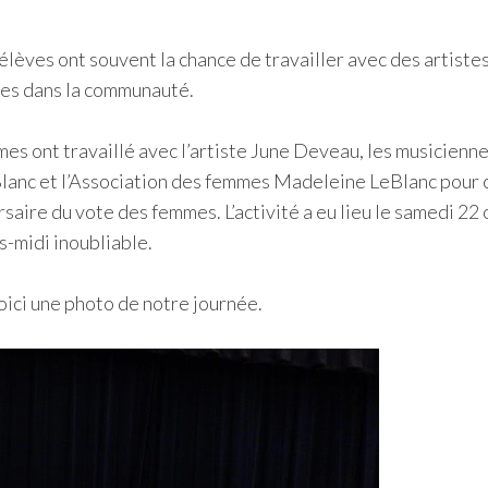
élèves ont souvent la chance de travailler avec des artistes
lles dans la communauté.
s ont travaillé avec l’artiste June Deveau, les musicienne
lanc et l’Association des femmes Madeleine LeBlanc pour 
aire du vote des femmes. L’activité a eu lieu le samedi 22 
ès-midi inoubliable.
Voici une photo de notre journée.