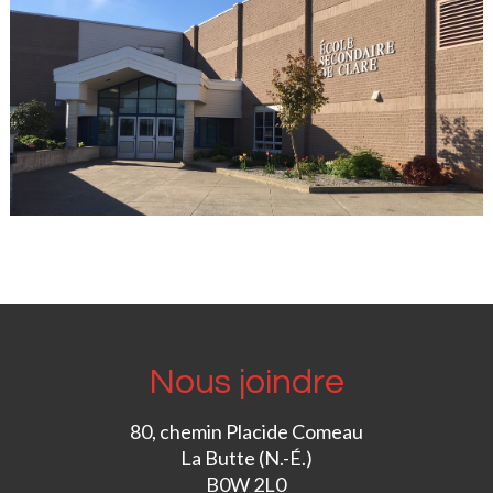
Nous joindre
80, chemin Placide Comeau
La Butte (N.-É.)
B0W 2L0