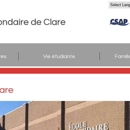
ondaire de Clare
ves
Vie étudiante
Famill
lare